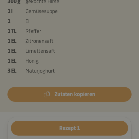
300 g
gekochte Hirse
1 l
Gemüsesuppe
1
Ei
1 TL
Pfeffer
1 EL
Zitronensaft
1 EL
Limettensaft
1 EL
Honig
3 EL
Naturjoghurt
Zutaten kopieren
Rezept
1