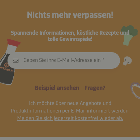
Nährwertangaben (pro Portion):
Nichts mehr verpassen!
1.213 kJ
/
290 kcal
Nährwertangaben (pro Portion):
1.297 kJ
/
310 kcal
12 g
8,5 g
28,5 g
Fett
Eiweiß
Kohlenhydrate
Spannende Informationen, köstliche Rezepte und
16,2 g
6,5 g
23 g
tolle Gewinnspiele!
Fett
Eiweiß
Kohlenhydrate
Geben Sie ihre E-Mail-Adresse ein
Beispiel ansehen
Fragen?
Ich möchte über neue Angebote und
Produktinformationen per E-Mail informiert werden.
Melden Sie sich jederzeit kostenfrei wieder ab.