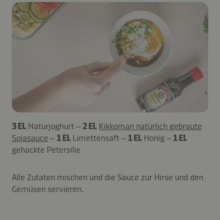
3 EL
Naturjoghurt –
2 EL
Kikkoman natürlich gebraute
Sojasauce
–
1 EL
Limettensaft –
1 EL
Honig –
1 EL
gehackte Petersilie
Alle Zutaten mischen und die Sauce zur Hirse und den
Gemüsen servieren.