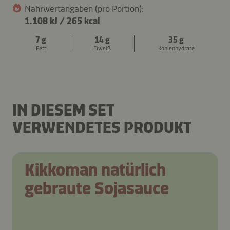
Nährwertangaben (pro Portion):
1.108 kJ
/
265 kcal
7 g
14 g
35 g
Fett
Eiweiß
Kohlenhydrate
ZUCCHINI-KAROTTEN-
SUPPE AUS RÖSTGEMÜSE
PANCAKES
IN DIESEM SET
VERWENDETES PRODUKT
Kikkoman natürlich
gebraute Sojasauce