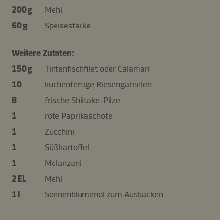
200 g
Mehl
60 g
Speisestärke
Weitere Zutaten:
150 g
Tintenfischfilet oder Calamari
10
küchenfertige Riesengarnelen
8
frische Shiitake-Pilze
1
rote Paprikaschote
1
Zucchini
1
Süßkartoffel
1
Melanzani
2 EL
Mehl
1 l
Sonnenblumenöl zum Ausbacken