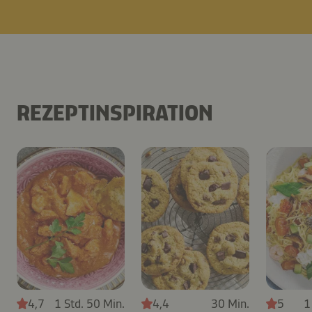
REZEPTINSPIRATION
4,7
1 Std. 50 Min.
4,4
30 Min.
5
1