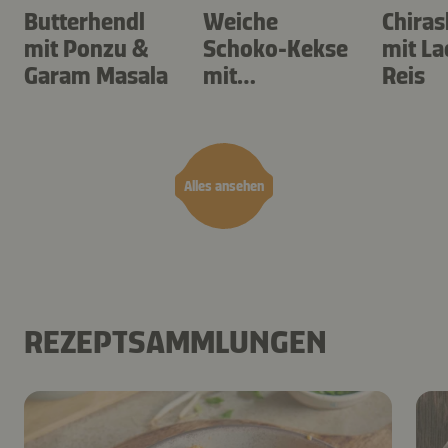
Butterhendl
Weiche
Chiras
mit Ponzu &
Schoko-Kekse
mit La
Garam Masala
mit
Reis
Cashewkernen
Alles ansehen
REZEPTSAMMLUNGEN