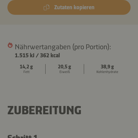
Zutaten kopieren
Nährwertangaben (pro Portion):
1.515 kJ
/
362 kcal
14,2 g
20,5 g
38,9 g
Fett
Eiweiß
Kohlenhydrate
ZUBEREITUNG