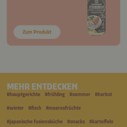
Zum Produkt
MEHR ENTDECKEN
#
hauptgerichte
#
frühling
#
sommer
#
herbst
#
winter
#
fisch
#
meeresfrüchte
#
japanische fusionsküche
#
snacks
#
kartoffeln