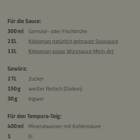
Für die Sauce:
300 ml
Gemüse- oder Fischbrühe
2 EL
Kikkoman natürlich gebraute Sojasauce
1 EL
Kikkoman süsse Würzsauce Mirin-Art
Gewürz:
2 TL
Zucker
150 g
weißer Rettich (Daikon)
30 g
Ingwer
Für den Tempura-Teig:
400 ml
Mineralwasser mit Kohlensäure
1
Ei