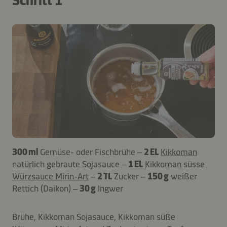
Schritt 1
300 ml
Gemüse- oder Fischbrühe –
2 EL
Kikkoman
natürlich gebraute Sojasauce
–
1 EL
Kikkoman süsse
Würzsauce Mirin-Art
–
2 TL
Zucker –
150 g
weißer
Rettich (Daikon) –
30 g
Ingwer
Brühe, Kikkoman Sojasauce, Kikkoman süße