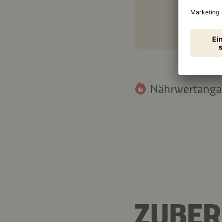
Nährwertangab
ZUBER