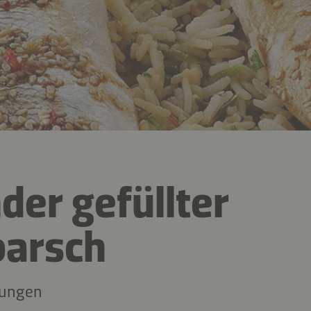
der gefüllter
barsch
tungen