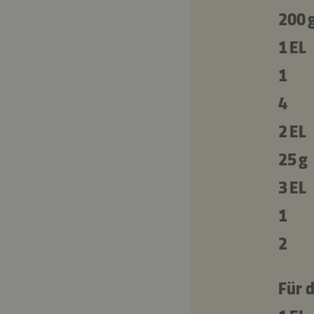
200 
1 EL
1
4
2 EL
25 g
3 EL
1
2
Für d