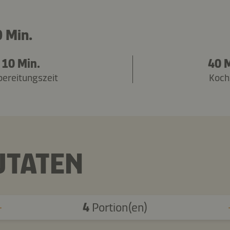
 Min.
10 Min.
40 M
bereitungszeit
Koch
UTATEN
4
Portion(en)