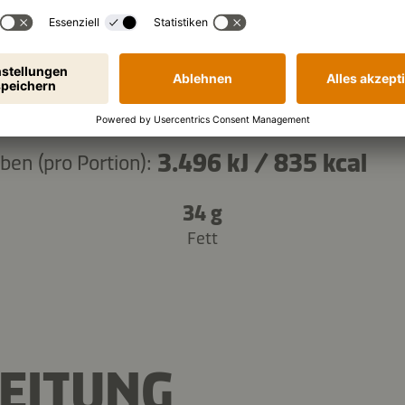
Zutaten kopieren
3.496 kJ
/
835 kcal
en (pro Portion):
34 g
Fett
EITUNG