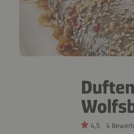
Duften
Wolfs
4,5
4 Bewer