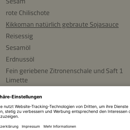
Sesam
rote Chilischote
Kikkoman natürlich gebraute Sojasauce
Reisessig
Sesamöl
Erdnussöl
Fein geriebene Zitronenschale und Saft 1
Limette
Stück frischer Ingwer, geschält und fein
gerieben