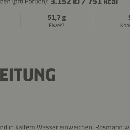
3.152 kJ
/
751 kcal
en (pro Portion):
51,7 g
Eiweiß
Koh
EITUNG
nd in kaltem Wasser einweichen. Rosmarin 