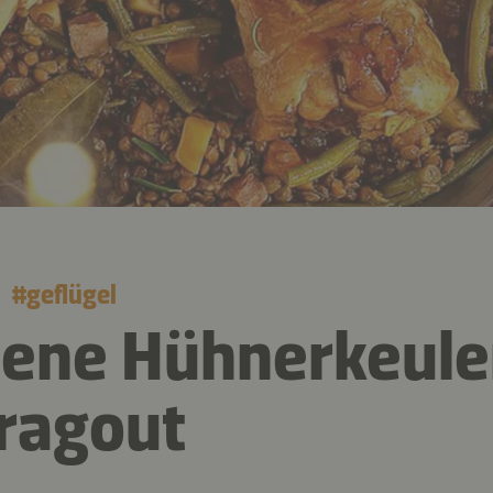
#
geflügel
ene Hühnerkeule
ragout