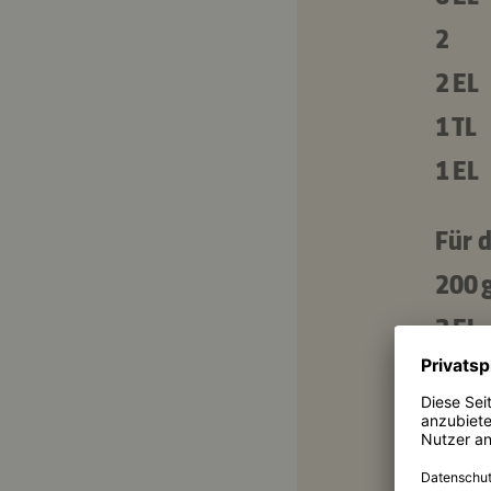
2
2 EL
1 TL
1 EL
Für 
200 
3 EL
500 
5 EL
150 