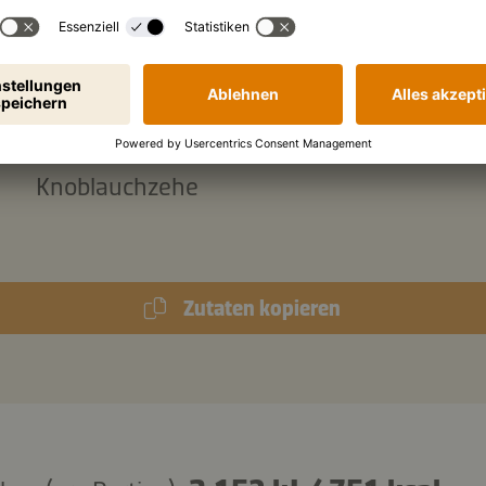
g
Speckwürfel
g
geschälte Süßkartoffel
g
Fisolenfrisch
Stängel Rosmarin
Knoblauchzehe
Zutaten kopieren