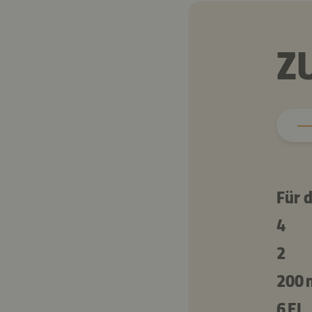
Z
Für 
4
2
200 
6 EL