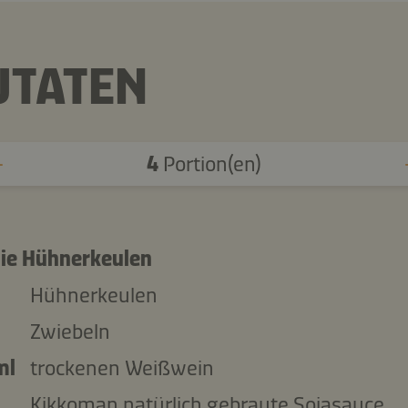
UTATEN
4
Portion(en)
die Hühnerkeulen
Hühnerkeulen
Zwiebeln
ml
trockenen Weißwein
Kikkoman natürlich gebraute Sojasauce