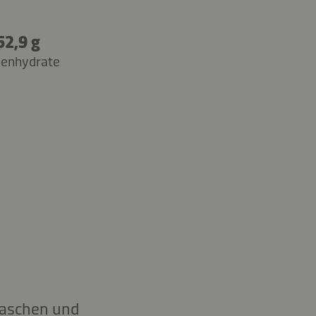
52,9 g
lenhydrate
waschen und