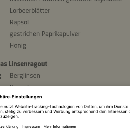
Lorbeerblätter
Rapsöl
gestrichen Paprikapulver
Honig
das Linsenragout
g
Berglinsen
Rapsöl
ml
Gemüsebrühe
Kikkoman natürlich gebraute Sojasauce
g
geschälte Kartoffeln