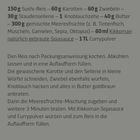
150 g
Sushi-Reis –
60 g
Karotten –
60 g
Zwiebeln –
30 g
Staudensellerie –
1
Knoblauchzehe –
40 g
Butter
–
300 g
gemischte Meeresfrüchte (z. B. Tintenfisch,
Muscheln, Garnelen, Sepia, Oktopus) –
60 ml
Kikkoman
natürlich gebraute Sojasauce
–
1 TL
Currypulver
Den Reis nach Packungsanweisung kochen. Abkühlen
lassen und in eine Auflaufform füllen.
Die gewaschene Karotte und den Sellerie in kleine
Würfel schneiden, Zwiebel ebenfalls würfeln,
Knoblauch hacken und alles in Butter goldbraun
anbraten.
Dann die Meeresfrüchte-Mischung zugeben und
weitere 3 Minuten braten. Mit Kikkoman Sojasauce
und Currypulver würzen und zum Reis in die
Auflaufform füllen.