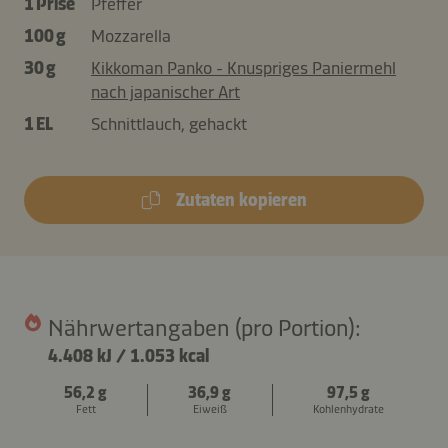
1 Prise
Pfeffer
100 g
Mozzarella
30 g
Kikkoman Panko - Knuspriges Paniermehl
nach japanischer Art
1 EL
Schnittlauch, gehackt
Zutaten kopieren
Nährwertangaben (pro Portion):
4.408 kJ
/
1.053 kcal
56,2 g
36,9 g
97,5 g
Fett
Eiweiß
Kohlenhydrate