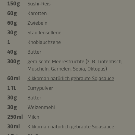
150 g
Sushi-Reis
60 g
Karotten
60 g
Zwiebeln
30 g
Staudensellerie
1
Knoblauchzehe
40 g
Butter
300 g
gemischte Meeresfrüchte (z. B. Tintenfisch,
Muscheln, Garnelen, Sepia, Oktopus)
60 ml
Kikkoman natürlich gebraute Sojasauce
1 TL
Currypulver
30 g
Butter
30 g
Weizenmehl
250 ml
Milch
30 ml
Kikkoman natürlich gebraute Sojasauce