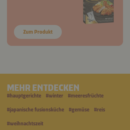
Zum Produkt
MEHR ENTDECKEN
#
hauptgerichte
#
winter
#
meeresfrüchte
#
japanische fusionsküche
#
gemüse
#
reis
#
weihnachtszeit