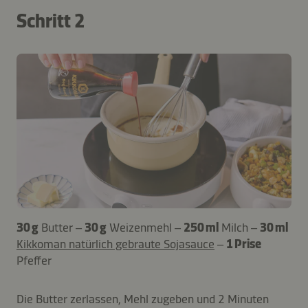
Schritt 2
30 g
Butter –
30 g
Weizenmehl –
250 ml
Milch –
30 ml
Kikkoman natürlich gebraute Sojasauce
–
1 Prise
Pfeffer
Die Butter zerlassen, Mehl zugeben und 2 Minuten