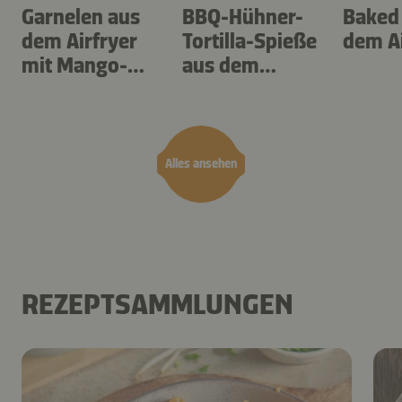
Garnelen aus
BBQ-Hühner-
Baked
dem Airfryer
Tortilla-Spieße
dem Ai
mit Mango-
aus dem
Teriyaki
Airfryer
Alles ansehen
REZEPTSAMMLUNGEN