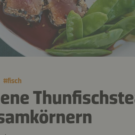
#
fisch
ene Thunfischst
esamkörnern