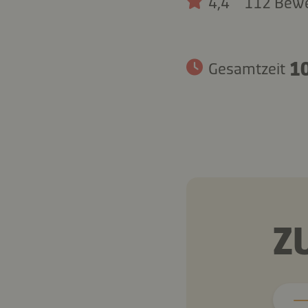
4,4
112 Bew
10
Gesamtzeit
Z