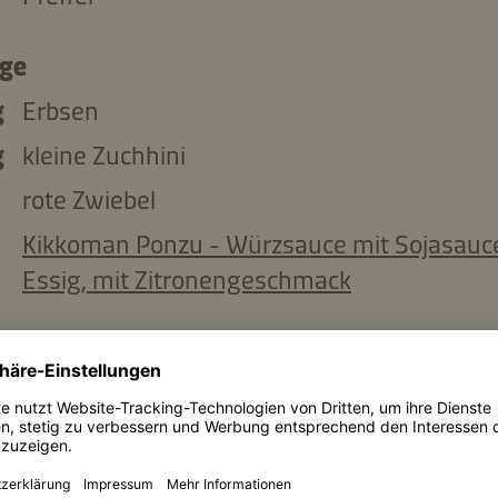
age
g
Erbsen
g
kleine Zuchhini
rote Zwiebel
Kikkoman Ponzu - Würzsauce mit Sojasauc
Essig, mit Zitronengeschmack
Zutaten kopieren