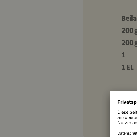
Beil
200 
200 
1
1 EL