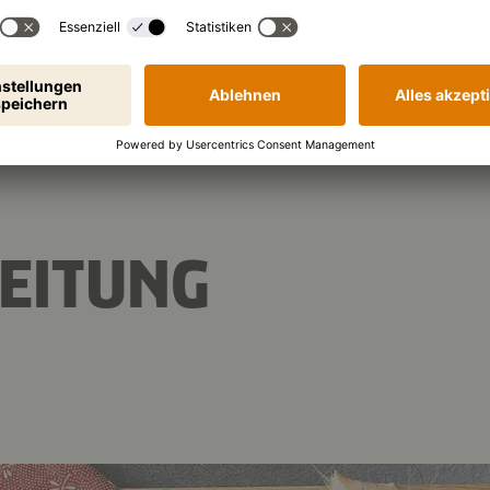
640 kJ
/
152 kcal
en (pro Portion):
EITUNG