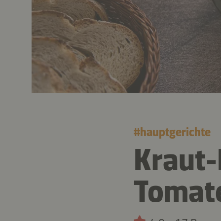
#
hauptgerichte
Kraut-
Tomat