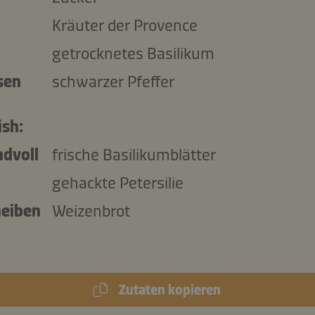
Kräuter der Provence
getrocknetes Basilikum
sen
schwarzer Pfeffer
ish:
ndvoll
frische Basilikumblätter
gehackte Petersilie
heiben
Weizenbrot
Zutaten kopieren