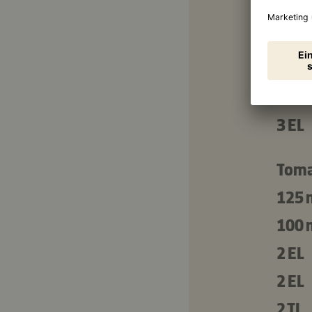
⅓ TL
Addit
4 EL
3 EL
Toma
125 
100 
2 EL
2 EL
2 TL