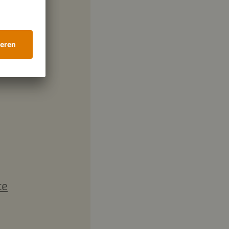
mehl
ce