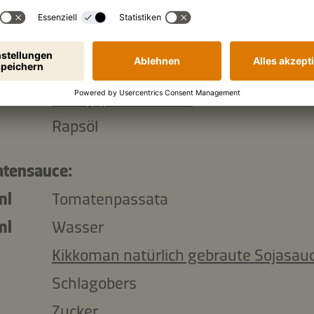
Salz
ional:
Kikkoman Panko - Knuspriges Panier
nach japanischer Art
Rapsöl
tensauce:
ml
Tomatenpassata
ml
Wasser
Kikkoman natürlich gebraute Sojasau
Schlagobers
Zucker