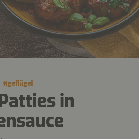
#
geflügel
Patties in
ensauce