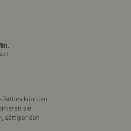
in.
zeit
t-Patties könnten
inieren sie
n, sättigenden