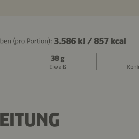
3.586 kJ
/
857 kcal
en (pro Portion):
38 g
Eiweiß
Kohl
EITUNG