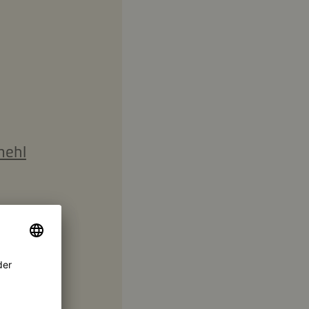
mehl
ce