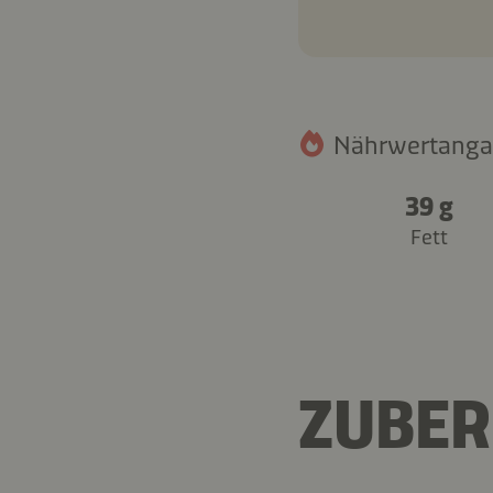
Nährwertangab
39 g
Fett
ZUBER