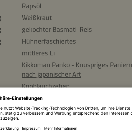
Rapsöl
g
Weißkraut
g
gekochter Basmati-Reis
g
Hühnerfaschiertes
mittleres Ei
Kikkoman Panko - Knuspriges Panier
nach japanischer Art
Knoblauchzehen
Kikkoman natürlich gebraute Sojasau
getrockneter Majoran
schwarzer Pfeffer