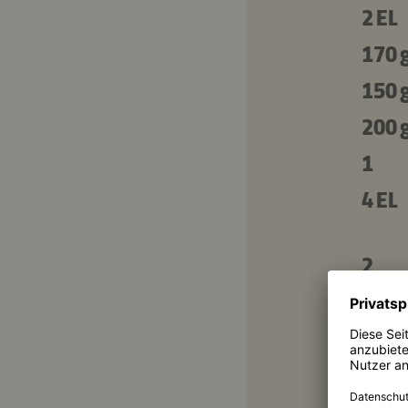
2 EL
170 
150 
200 
1
4 EL
2
2 EL
2 EL
⅓ TL