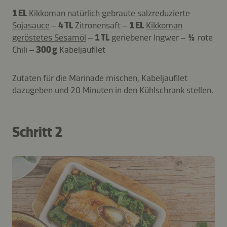
1 EL
Kikkoman natürlich gebraute salzreduzierte
Sojasauce
–
4 TL
Zitronensaft –
1 EL
Kikkoman
geröstetes Sesamöl
–
1 TL
geriebener Ingwer –
½
rote
Chili –
300 g
Kabeljaufilet
Zutaten für die Marinade mischen, Kabeljaufilet
dazugeben und 20 Minuten in den Kühlschrank stellen.
Schritt 2