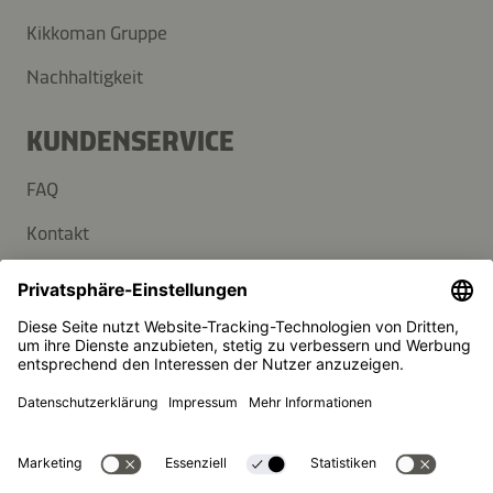
Kikkoman Gruppe
Nachhaltigkeit
KUNDENSERVICE
FAQ
Kontakt
Newsletter
Presse
Kikkoman ist ein eingetragenes Warenzeichen der Kikkoman
Corporation, Japan.
© Kikkoman Trading Europe GmbH 2023 – 2026
Theodorstraße 180, 40472 Düsseldorf, Germany