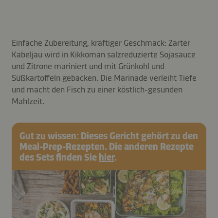
Einfache Zubereitung, kräftiger Geschmack: Zarter
Kabeljau wird in Kikkoman salzreduzierte Sojasauce
und Zitrone mariniert und mit Grünkohl und
Süßkartoffeln gebacken. Die Marinade verleiht Tiefe
und macht den Fisch zu einer köstlich-gesunden
Mahlzeit.
Gut zu wissen: Dieses Gericht gehört zu den
Meal-Prep-Rezepten. Die anderen Rezepte
des Sets finden Sie
hier
.