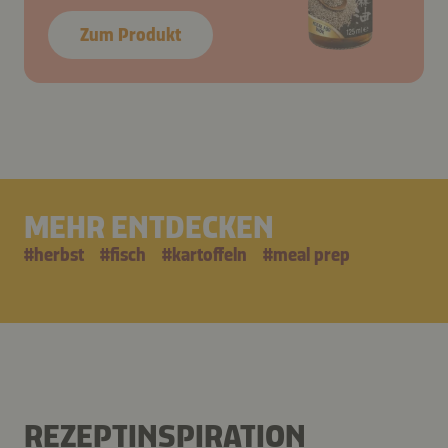
Zum Produkt
MEHR ENTDECKEN
#
herbst
#
fisch
#
kartoffeln
#
meal prep
REZEPTINSPIRATION