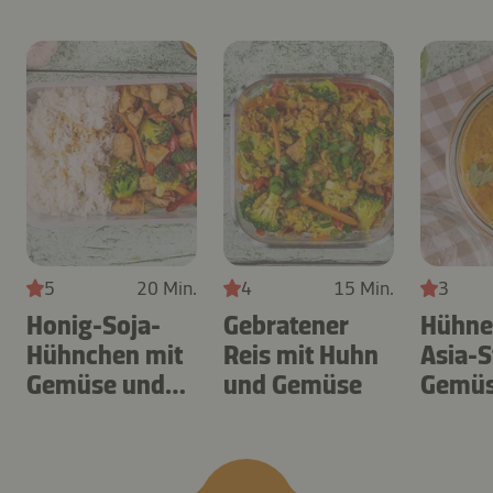
5
20 Min.
4
15 Min.
3
Honig-Soja-
Gebratener
Hühne
Hühnchen mit
Reis mit Huhn
Asia-S
Gemüse und
und Gemüse
Gemüs
Reis