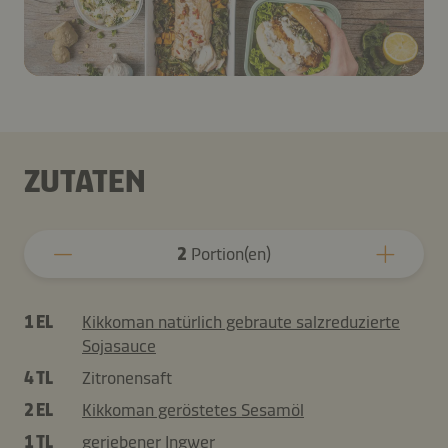
ZUTATEN
2
Portion(en)
1 EL
Kikkoman natürlich gebraute salzreduzierte
Sojasauce
4 TL
Zitronensaft
2 EL
Kikkoman geröstetes Sesamöl
1 TL
geriebener Ingwer