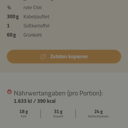
½
rote Chili
300 g
Kabeljaufilet
1
Süßkartoffel
60 g
Grünkohl
Zutaten kopieren
Nährwertangaben (pro Portion):
1.633 kJ
/
390 kcal
18 g
31 g
24 g
Fett
Eiweiß
Kohlenhydrate