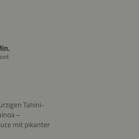
in.
zeit
rzigen Tahini-
uinoa –
uce mit pikanter