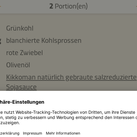
2
Portion(en)
Grünkohl
g
blanchierte Kohlsprossen
rote Zwiebel
Olivenöl
Kikkoman natürlich gebraute salzreduzierte
Sojasauce
Tahini
Wasser
Honig
Chiliflocken