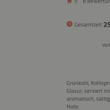
5
8 Bewertu
25
Gesamtzeit
Vor
Grünkohl, Kohlspr
Glasur, serviert m
aromatisch, sätti
Note.