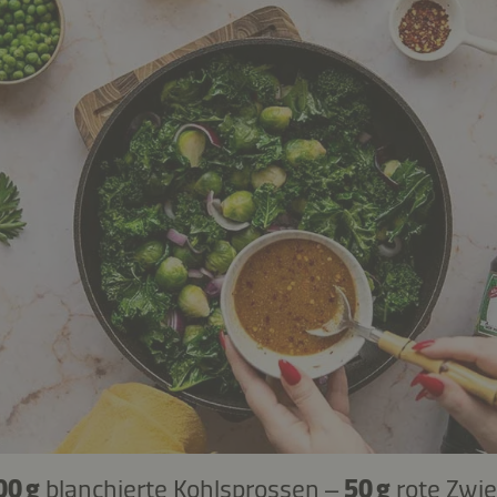
00 g
blanchierte Kohlsprossen –
50 g
rote Zwie