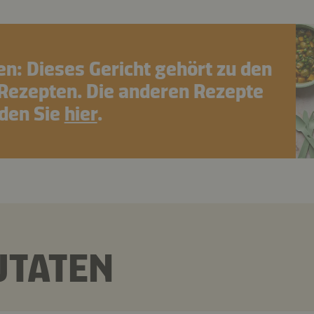
en: Dieses Gericht gehört zu den
Rezepten. Die anderen Rezepte
nden Sie
hier
.
UTATEN