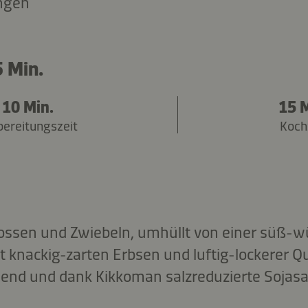
ngen
 Min.
10 Min.
15 M
bereitungszeit
Koch
ossen und Zwiebeln, umhüllt von einer süß-wü
it knackig-zarten Erbsen und luftig-lockerer Q
gend und dank Kikkoman salzreduzierte Sojasa