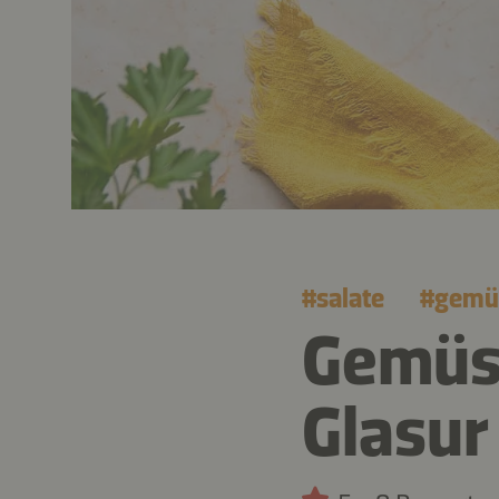
#
salate
#
gemü
Gemüse
Glasur