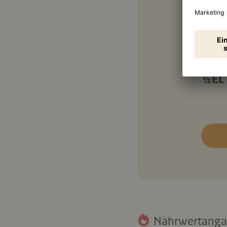
½ EL
140 
150 
½ EL
Nährwertangab