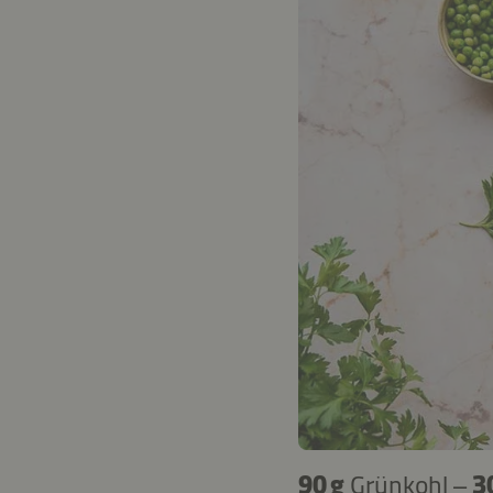
90 g
Grünkohl –
3