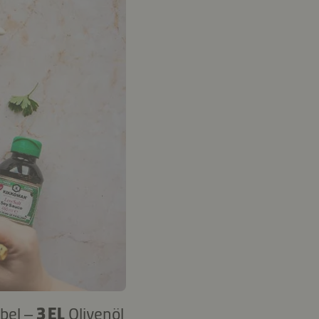
bel –
3 EL
Olivenöl