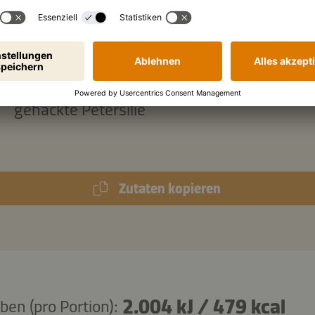
weißer Sesam
g
Tiefkühlerbsen
g
gekochte Quinoa
gehackte Petersilie
Zutaten kopieren
2.004 kJ
/
479 kcal
en (pro Portion):