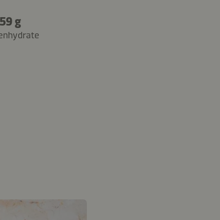
59 g
enhydrate